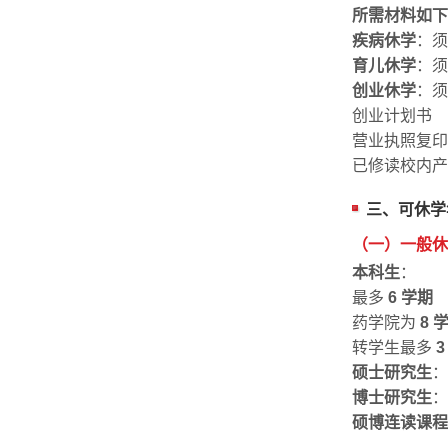
所需材料如下
疾病休学
：
育儿休学
：
创业休学
：须
创业计划书
营业执照复印
已修读校内
三、可休学
（一）一般休
本科生
：
最多
6 学期
药学院为
8 
转学生最多
3
硕士研究生
博士研究生
硕博连读课程