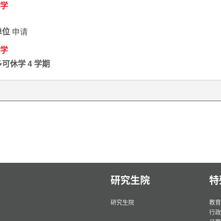
学
单位
申请
学
可休学 4 学期
研究生院
特
研究生院
教育
行政