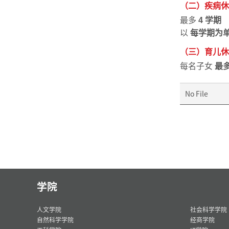
（二）疾病休
最多
4 学期
以
每学期为
（三）育儿休
每名子女
最多
No File
学院
人文学院
社会科学学院
自然科学学院
经商学院