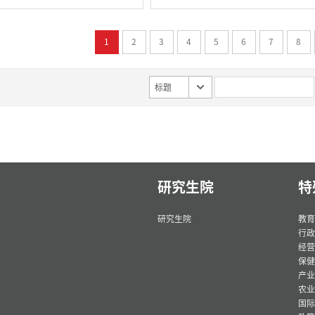
1
2
3
4
5
6
7
8
标题
研究生院
特
研究生院
教育
行政
经营
保健
产业
农业
国际