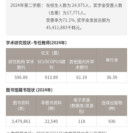
2024年第二学期 ：
在校生人数为 24,975人，奖学金受惠人数
（去重）为17,771人，
受惠率为71.1%, 奖学金发放总额为
45,411,883千韩元。
学术研究现状–专任教师(2024年）
论文（篇）
单行本
研究机构 学术
SCI/SCOPUS期
其他国内外学
期刊
刊
术期刊
596.89
913.89
61.19
36.39
图书馆藏书现状 (2024年)
电子资源
图书资料
非图书资料
连续出版物
(数据库/资源
(本)
(种)
(种)
包)
3,479,861
22,540
118
936