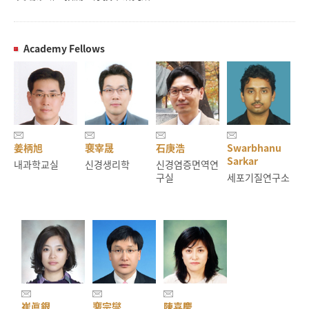
Academy Fellows
姜柄旭
裵宰晟
石庚浩
Swarbhanu
Sarkar
내과학교실
신경생리학
신경염증면역연
구실
세포기질연구소
崔眞銀
裵宗燮
陳喜慶