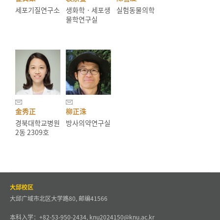
세포기질연구소
생화학ㆍ세포생
실험동물의학
물학연구실
金秀正
柳正洙
경북대학교병원
방사의약연구실
2동 2309호
大邱校区
大邱广域市北区大学路80, 邮编41566
本科入学：+82-53-950-2434, knu2024150@knu.ac.kr