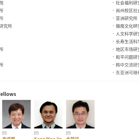
院
社会福利研
所
尚州校区社
所
亚洲研究所
研究所
嶺南文化硏
人文科学研
长寿生活科
所
地区市场研
和平问题研
所
韩中交流研
东亚洲可继
ellows
崔成黙
Kang WooJin
金楚福