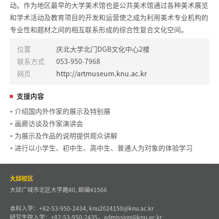
动。作为地区最早的大学美术馆也是公共美术馆通过各种美术展览
和学术活动及教育项目的开发和运营使之成为利用美术专业机构的
专业性和题材之间的相互联系形成的综合性复合文化空间。
位置
庆北大学北门DGB文化中心2楼
联系方式
053-950-7968
网页
http://artmuseum.knu.ac.kr
支援内容
介绍国内外作家的展示及特别展
画廊访谈及作家演讲会
为展示及作品的说明提供观众讲解
进行以小学生、初中生、高中生、普通人为对象的体验学习
大邱校区
大邱广域市北区大学路80, 邮编41566
本科入学：+82-53-950-2434, knu2024150@knu.ac.kr
研究生院入学：+82-53-950-2435，admission@knu.ac.kr